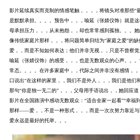
影片延续真实而克制的情感笔触，，，，将镜头对准那些“最不容易
是默默承担。。。。预告中，，，喻延（张婧仪饰）就是这样
母承担压力，，，从未抱怨，，却也常常感到孤独。。。
像传统家庭片那样，，，将问题简单归结为“家庭之爱”的缺位。
爱，，而是不知如何表达；他们并非无视，，只是不曾察觉。
喻延（张婧仪饰）的感受，，，也是无数观众的心声。。
常态。。。。在许多家庭中，，代际之间并非没有感情，
口说出“在这样的家里，，我们不是外人，，，我们是他们
那句“你是独一无二的”，，，父母用手语说出，，她回应道
影片在全国路演中感动无数观众：“适合全家一起看”“幸福到让人鼻
那样——爱，，不是一种形式，，，而是一次次努力靠近
爱永远是最好的托举。。。