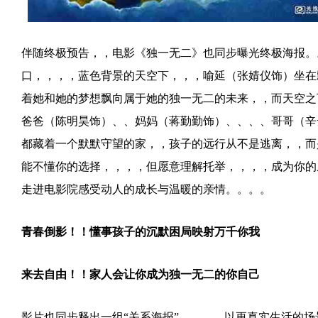
伴随终极预告，，电影《独一无二》也同步曝光终极海报
口，，，，蓝色背景的天空下，，，喻延（张婧仪饰）
着她和她的梦想飘向属于她的独一无二的未来，，而天空之下，
爸爸（陈明昊饰）、、妈妈（蒋勤勤饰）、、、、哥哥
都藏着一个默默守望的家，，孩子的远行从不是逃离，，而是带着爱
能不懂你的选择，，，，但愿意理解托举，，，，成为
走进电影院感受动人的成长与温暖的亲情。。。。
青春倒影！！懂事孩子的沉默困局映射万千你我
来去自由！！家人会让你成为独一无二的你自己
影片也同步释出一组“关系海报”，，，，以更真实生活的场景