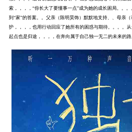
索，，，，“你长大了要懂事一点”成为她的成长困局。
到“家”的答案。。父亲（陈明昊饰）默默地支持、、母
护，，，，也用行动回应了她所有的困惑与期待。。。。
起点也是归途，，，，在奔向属于自己独一无二的未来的路上