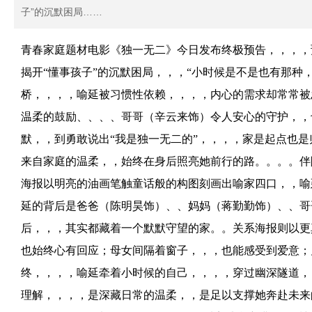
子”的沉默困局……
青春家庭题材电影《独一无二》今日发布终极预告，，
揭开“懂事孩子”的沉默困局，，，“小时候是不是也有那种
桥，，，，喻延被习惯性依赖，，，，内心的需
温柔的鼓励、、、、哥哥（辛云来饰）令人安心的守护，
默，，到勇敢说出“我是独一无二的”，，，，家是起点也是
来自家庭的温柔，，始终在身后照亮她前行的路。。。
海报以明亮的油画笔触童话般的构图刻画出喻家四口，，喻延（张婧仪
延的背后是爸爸（陈明昊饰）、、妈妈（蒋勤勤饰）、
后，，，其实都藏着一个默默守望的家。。关系海报则以更
也始终心有回应；母女间隔着窗子，，，也能感受到爱意；
终，，，，喻延牵着小时候的自己，，，，穿过幽深隧道
理解，，，，是深藏日常的温柔，，是足以支