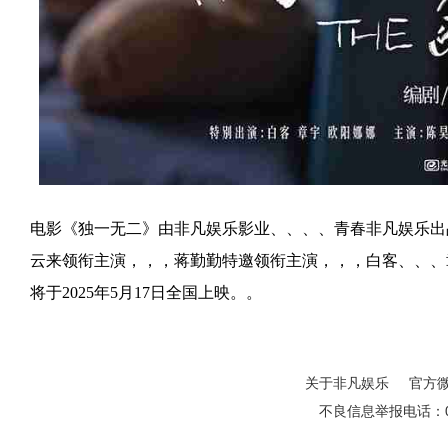
电影《独一无二》由非凡娱乐影业、、、、青春非凡娱乐出品，，，王沐
云来领衔主演，，，蒋勤勤特邀领衔主演，，，白客、、、
将于2025年5月17日全国上映。。
关于非凡娱乐
官方
不良信息举报电话：01