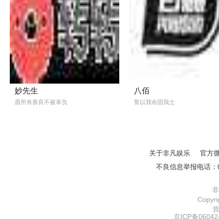
妙先生
八佰
愿所有善良不被辜负
誓以我命固我土
关于非凡娱乐
官方
不良信息举报电话：01
非
Copy
京ICP备06042