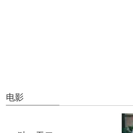
电影《独一无二》官宣一家人阵容
张婧仪陈明昊辛云来蒋勤勤演绎特殊群体的爱与抉择
电影《独一无二》预售开启！！
电影《独一无二》近日首曝海报，，，正式官宣影片一家四口阵容。。该片由王沐执导
独家日记VLOG上线“朋友式家人”
仪、、、、陈明昊、、辛云来领衔主演，，蒋勤勤特邀领衔主演，，
面……
由王沐编剧、、执导，，张婧仪、、、陈明昊、、辛
云来领衔主演，，，蒋勤勤特邀领衔主演，，白
客、、、、章宇、、欧阳娜娜特别出演，，陈昊
森、、张郁梓主演的电影《独一无二》将于5月1日全
国上映，，，今日影片上线独家日记VLOG正式开启
预售……
电影