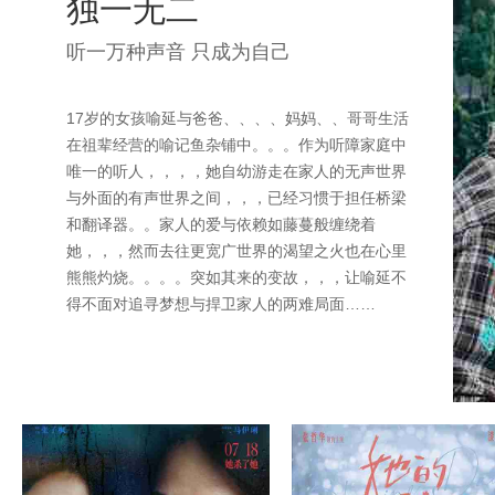
独一无二
听一万种声音 只成为自己
17岁的女孩喻延与爸爸、、、、妈妈、、哥哥生活
在祖辈经营的喻记鱼杂铺中。。。作为听障家庭中
唯一的听人，，，，她自幼游走在家人的无声世界
与外面的有声世界之间，，，已经习惯于担任桥梁
和翻译器。。家人的爱与依赖如藤蔓般缠绕着
她，，，然而去往更宽广世界的渴望之火也在心里
熊熊灼烧。。。。突如其来的变故，，，让喻延不
得不面对追寻梦想与捍卫家人的两难局面……