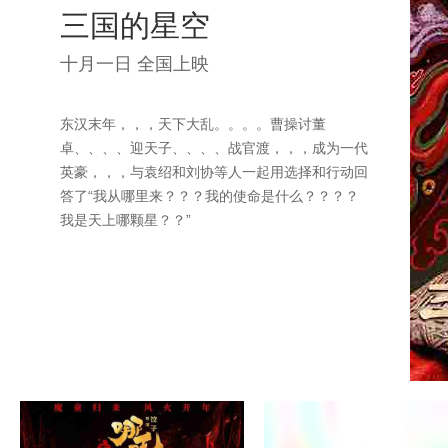
三国的星空
十月一日 全国上映
东汉末年，，，天下大乱。。。。曹操讨董
卓、、、、迎天子、、、、战官渡，，，成为一代
英豪，，，与袁绍和刘协等人一起用选择和行动回
答了“我从哪里来？？？我的使命是什么？？？？
我是天上哪颗星？？”