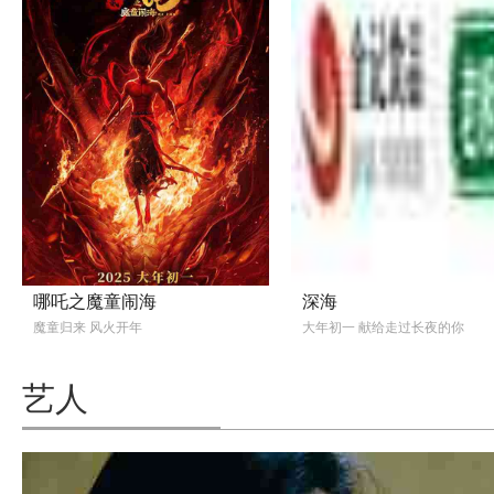
哪吒之魔童闹海
深海
魔童归来 风火开年
大年初一 献给走过长夜的你
艺人