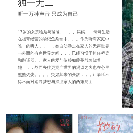
独一无二
听一万种声音 只成为自己
17岁的女孩喻延与爸爸、、、、妈妈、、哥哥生活
在祖辈经营的喻记鱼杂铺中。。。作为听障家庭中
唯一的听人，，，，她自幼游走在家人的无声世界
与外面的有声世界之间，，，已经习惯于担任桥梁
和翻译器。。家人的爱与依赖如藤蔓般缠绕着
她，，，然而去往更宽广世界的渴望之火也在心里
熊熊灼烧。。。。突如其来的变故，，，让喻延不
得不面对追寻梦想与捍卫家人的两难局面……