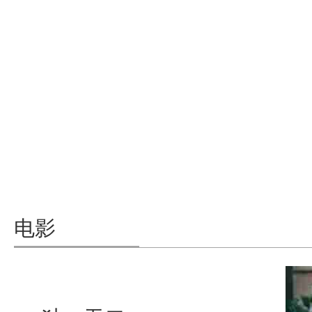
电影《独一无二》官宣一家人阵容
张婧仪陈明昊辛云来蒋勤勤演绎特殊群体的爱与抉择
电影《独一无二》预售开启！！
电影《独一无二》近日首曝海报，，，正式官宣影片一家四口阵容。。该片由王沐执导
独家日记VLOG上线“朋友式家人”
仪、、、、陈明昊、、辛云来领衔主演，，蒋勤勤特邀领衔主演，，
面……
由王沐编剧、、执导，，张婧仪、、、陈明昊、、辛
云来领衔主演，，，蒋勤勤特邀领衔主演，，白
客、、、、章宇、、欧阳娜娜特别出演，，陈昊
森、、张郁梓主演的电影《独一无二》将于5月1日全
国上映，，，今日影片上线独家日记VLOG正式开启
预售……
电影