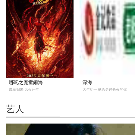
哪吒之魔童闹海
深海
魔童归来 风火开年
大年初一 献给走过长夜的你
艺人